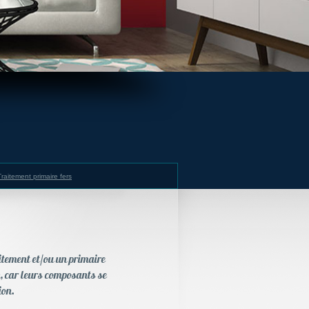
Traitement primaire fers
aitement et/ou un primaire
n, car leurs composants se
tion.