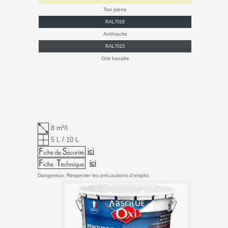
Ton pierre
RAL7016
Anthracite
RAL7015
Gris basalte
8 m
²
/l
5 L / 10 L
ici
ici
Dangereux. Respecter les précautions d'emploi.