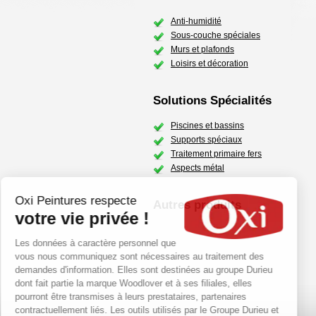
Anti-humidité
Sous-couche spéciales
Murs et plafonds
Loisirs et décoration
Solutions Spécialités
Piscines et bassins
Supports spéciaux
Traitement primaire fers
Aspects métal
Oxi Peintures respecte
Autres produits
votre vie privée !
Les données à caractère personnel que
vous nous communiquez sont nécessaires au traitement des
demandes d'information. Elles sont destinées au groupe Durieu
dont fait partie la marque Woodlover et à ses filiales, elles
pourront être transmises à leurs prestataires, partenaires
contractuellement liés. Les outils utilisés par le Groupe Durieu et