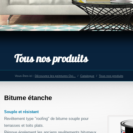
Tous nos produits
Vous êtes ici :
Découvrez les peintures Oxi...
/
Catalogue
/
Tous nos produits
Bitume étanche
Souple et résistant
Revêtement type "roofing" de bitume souple pour
terrasses et toits plats.
Rénove également les anciens revêtements bitumeux.